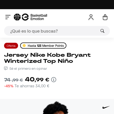
Oferta
Hasta
123
Member Points
Jersey Nike Kobe Bryant
Winterized Top Niño
Sé el primero en opinar
40
,
99
€
74
,
99
€
-45%
Te ahorras
34,00 €