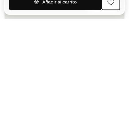
Añadir al carrito
SUSCRIBIR
Acepto recibir comunicaciones personalizadas para mi
según la
Política de privacidad
de Sports Emotion.
La App
para los que viven el basket
de forma diferente.
¿Te ayudamos?