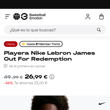
Oferta
Hasta
81
Member Points
Playera Nike Lebron James
Out For Redemption
Sé el primero en opinar
26
,
99
€
49
,
99
€
-46%
Te ahorras
23,00 €