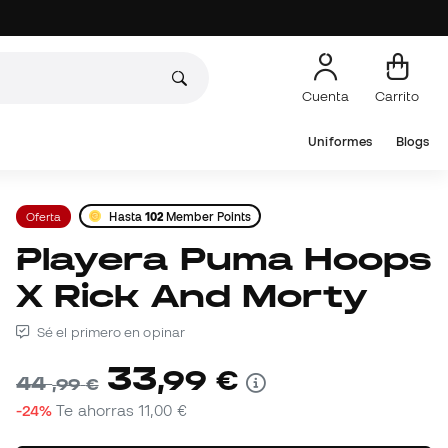
Cuenta
Carrito
Uniformes
Blogs
Oferta
Hasta
102
Member Points
Playera Puma Hoops
X Rick And Morty
Sé el primero en opinar
33
,
99
€
44
,
99
€
-24%
Te ahorras
11,00 €