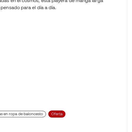
iradas en el cosmos, esta playera de manga larga
 pensado para el día a día.
as en ropa de baloncesto
Oferta