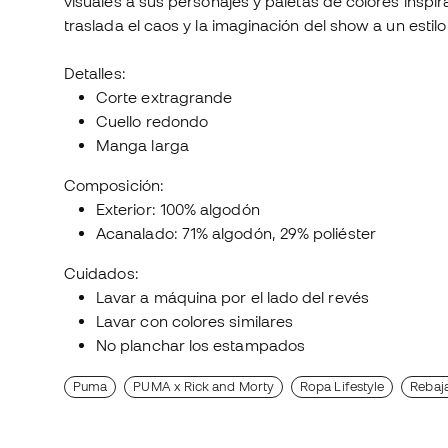
visuales a sus personajes y paletas de colores insp
traslada el caos y la imaginación del show a un estilo
Detalles:
Corte extragrande
Cuello redondo
Manga larga
Composición:
Exterior: 100% algodón
Acanalado: 71% algodón, 29% poliéster
Cuidados:
Lavar a máquina por el lado del revés
Lavar con colores similares
No planchar los estampados
Puma
PUMA x Rick and Morty
Ropa Lifestyle
Rebaj