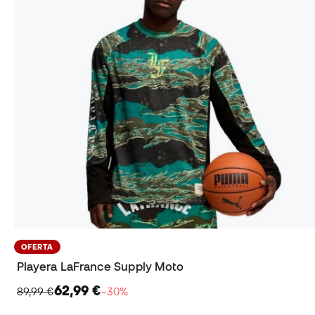
OFERTA
Playera LaFrance Supply Moto
62,99 €
89,99 €
−30%