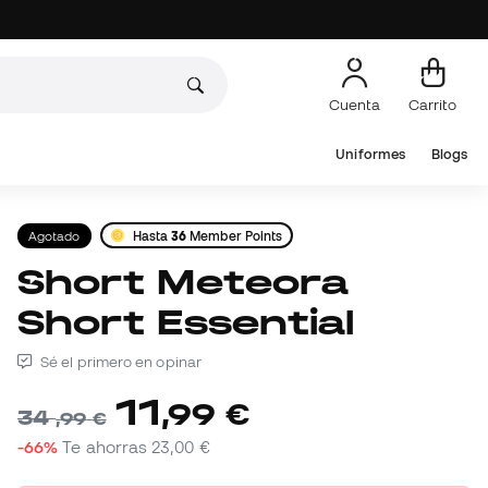
Cuenta
Carrito
Uniformes
Blogs
Agotado
Hasta
36
Member Points
Short Meteora
Short Essential
Sé el primero en opinar
11
,
99
€
34
,
99
€
-66%
Te ahorras
23,00 €