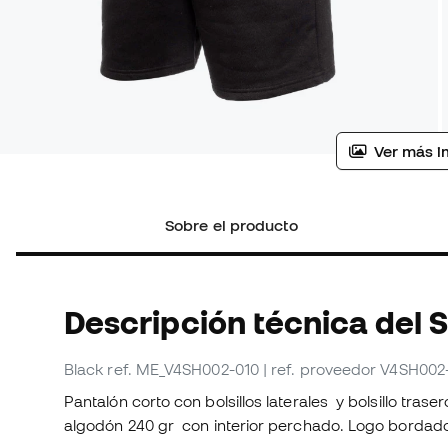
Ver más i
Sobre el producto
Descripción técnica del 
Black
ref. ME_V4SH002-010
| ref. proveedor V4SH002
Pantalón corto con bolsillos laterales y bolsillo trase
algodón 240 gr con interior perchado. Logo bordado e