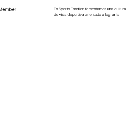
Member
En Sports Emotion fomentamos una cultura
de vida deportiva orientada a lograr la
os
felicidad completa del deportista, gracias
al ecosistema creado por la
nosotros
especialización de cada una de las
marcas que forman parte del grupo.
generales de
Ver todas las tiendas
de compra - Política
Fútbol Emotion
rivacidad
Running Emotion