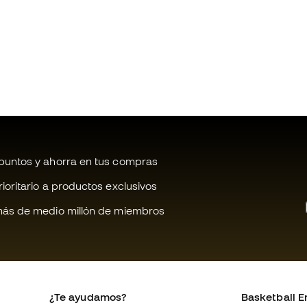
untos y ahorra en tus compras
oritario a productos exclusivos
ás de medio millón de miembros
¿Te ayudamos?
Basketball E