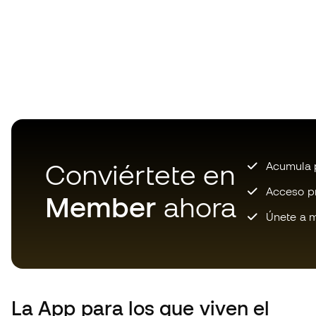
Conviértete en
Acumula p
Acceso pri
Member
ahora
Únete a m
La App
para los que viven el