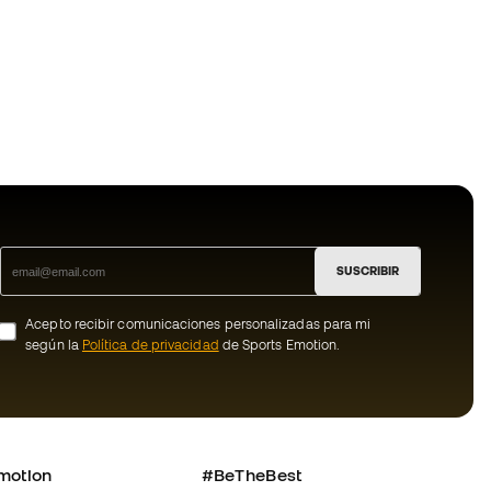
SUSCRIBIR
Acepto recibir comunicaciones personalizadas para mi
según la
Política de privacidad
de Sports Emotion.
motion
#BeTheBest