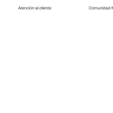
Atención al cliente
Comunidad 
Cambios y devoluciones
Quienes som
Equivalencia de tallas de tenis
Trabaja con 
Compliance
Condiciones 
contratación
Webs internacionales de
Basketball Emotion
Información 
de cookies
Política de p
Aviso legal