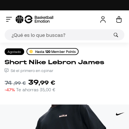
Agotado
Hasta
120
Member Points
Short Nike Lebron James
Sé el primero en opinar
39
,
99
€
74
,
99
€
-47%
Te ahorras
35,00 €