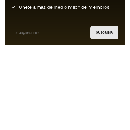
Únete a más de medio millón de miembros
SUSCRIBIR
Acepto recibir comunicaciones personalizadas para mi
según la
Política de privacidad
de Sports Emotion.
La App
para los que viven el basket
de forma diferente.