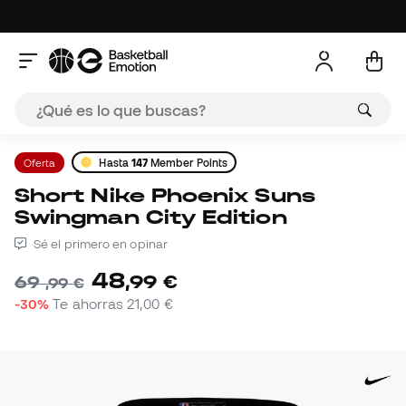
Oferta
Hasta
147
Member Points
Short Nike Phoenix Suns
Swingman City Edition
Sé el primero en opinar
48
,
99
€
69
,
99
€
-30%
Te ahorras
21,00 €