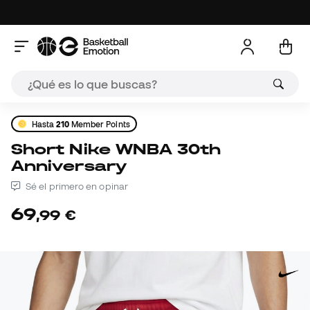
Hasta
210
Member Points
Short Nike WNBA 30th
Anniversary
Sé el primero en opinar
69
,
99
€