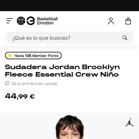
Hasta
135
Member Points
Sudadera Jordan Brooklyn
Fleece Essential Crew Niño
Sé el primero en opinar
44
,
99
€