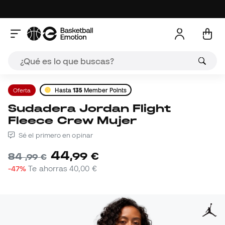
Oferta
Hasta
135
Member Points
Sudadera Jordan Flight
Fleece Crew Mujer
Sé el primero en opinar
44
,
99
€
84
,
99
€
-47%
Te ahorras
40,00 €