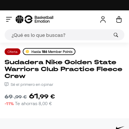
Oferta
Hasta
186
Member Points
Sudadera Nike Golden State
Warriors Club Practice Fleece
Crew
Sé el primero en opinar
61
,
99
€
69
,
99
€
-11%
Te ahorras
8,00 €