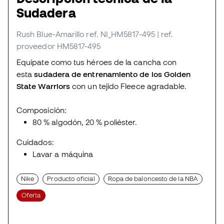
Sudadera
Rush Blue-Amarillo
ref. NI_HM5817-495
| ref.
proveedor HM5817-495
Equípate como tus héroes de la cancha con
esta
sudadera de entrenamiento de los Golden
State Warriors
con un tejido Fleece agradable.
Composición:
80 % algodón, 20 % poliéster.
Cuidados:
Lavar a máquina
Nike
Producto oficial
Ropa de baloncesto de la NBA
Oferta