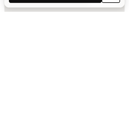
Acepto recibir comunicaciones personalizadas para mi
según la
Política de privacidad
de Sports Emotion.
La App
para los que viven el basket
de forma diferente.
¿Te ayudamos?
Atención al cliente