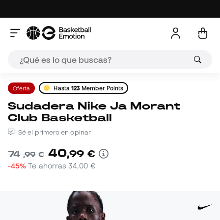
Oferta
Hasta
123
Member Points
Sudadera Nike Ja Morant
Club Basketball
Sé el primero en opinar
40
,
99
€
74
,
99
€
-45%
Te ahorras
34,00 €