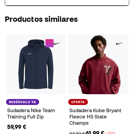
Productos similares
RESÉRVALO YA
OFERTA
Sudadera Nike Team
Sudadera Kobe Bryant
Training Full Zip
Fleece HS State
Champs
59,99 €
61,99 €
94,99 €
−35%