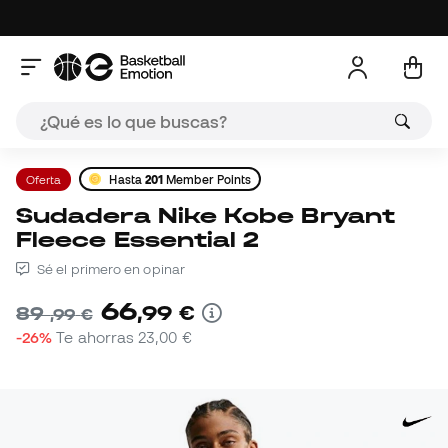
Oferta
Hasta
201
Member Points
Sudadera Nike Kobe Bryant
Fleece Essential 2
Sé el primero en opinar
66
,
99
€
89
,
99
€
-26%
Te ahorras
23,00 €