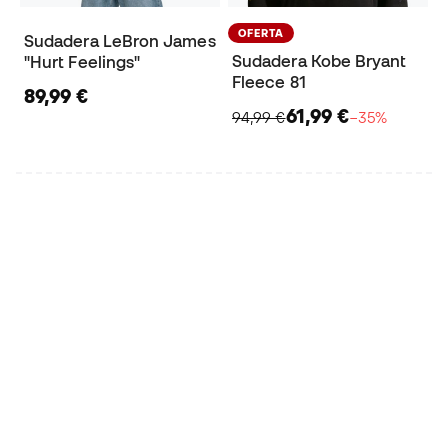
OFERTA
Sudadera LeBron James
Sudadera Kobe Bryant
"Hurt Feelings"
Fleece 81
89,99 €
61,99 €
94,99 €
−35%