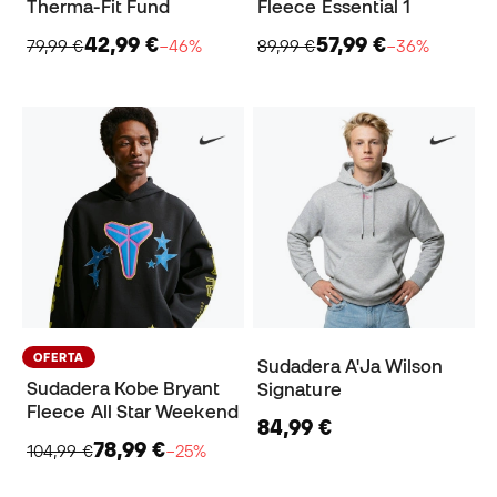
Therma-Fit Fund
Fleece Essential 1
42,99 €
57,99 €
79,99 €
−46%
89,99 €
−36%
OFERTA
Sudadera A'Ja Wilson
Sudadera Kobe Bryant
Signature
Fleece All Star Weekend
84,99 €
78,99 €
104,99 €
−25%