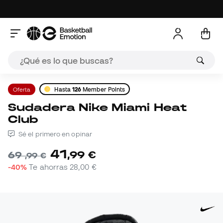
Oferta
Hasta
126
Member Points
Sudadera Nike Miami Heat
Club
Sé el primero en opinar
41
,
99
€
69
,
99
€
-40%
Te ahorras
28,00 €