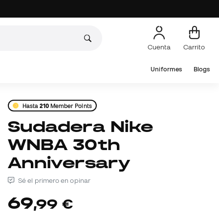
Cuenta
Carrito
Uniformes
Blogs
Hasta
210
Member Points
Sudadera Nike
WNBA 30th
Anniversary
Sé el primero en opinar
69
,
99
€