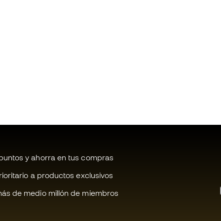
untos y ahorra en tus compras
oritario a productos exclusivos
ás de medio millón de miembros