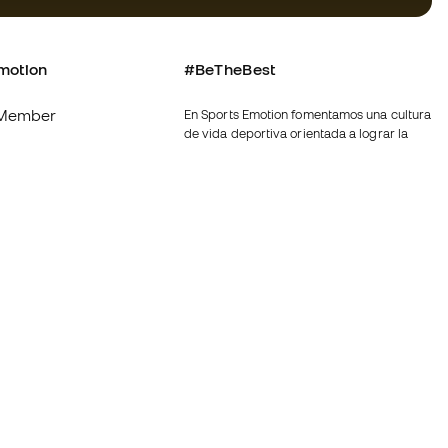
motion
#BeTheBest
Member
En Sports Emotion fomentamos una cultura
de vida deportiva orientada a lograr la
os
felicidad completa del deportista, gracias
al ecosistema creado por la
nosotros
especialización de cada una de las
marcas que forman parte del grupo.
generales de
Ver todas las tiendas
de compra - Política
Fútbol Emotion
rivacidad
Running Emotion