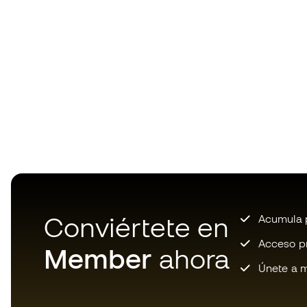
Conviértete en
Acumula p
Acceso pri
Member
ahora
Únete a m