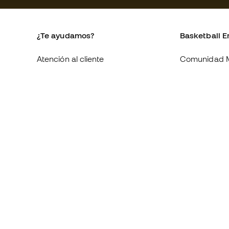
¿Te ayudamos?
Basketball E
Atención al cliente
Comunidad 
Cambios y devoluciones
Quienes som
Equivalencia de tallas de tenis
Trabaja con 
Compliance
Condiciones 
contratación
Webs internacionales de
Basketball Emotion
Información 
de cookies
Política de p
Aviso legal