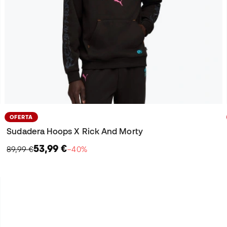
OFERTA
Sudadera Hoops X Rick And Morty
53,99 €
89,99 €
−40%