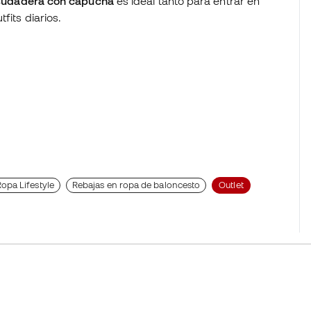
sudadera con capucha
es ideal tanto para entrar en
fits diarios.
opa Lifestyle
Rebajas en ropa de baloncesto
Outlet