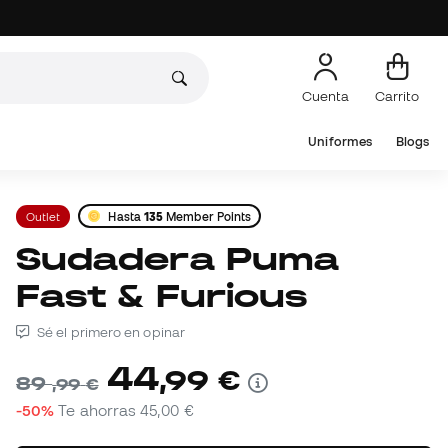
Cuenta
Carrito
Uniformes
Blogs
Outlet
Hasta
135
Member Points
Sudadera Puma
Fast & Furious
Sé el primero en opinar
44
,
99
€
89
,
99
€
-50%
Te ahorras
45,00 €