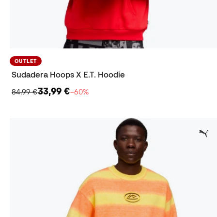
OUTLET
Sudadera Hoops X E.T. Hoodie
33,99 €
84,99 €
−60%