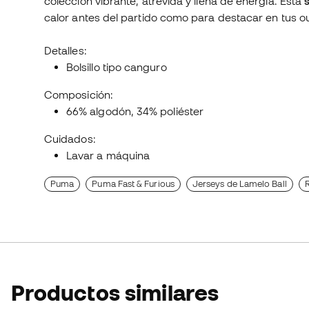
colección vibrante, atrevida y llena de energía. Esta
calor antes del partido como para destacar en tus out
Detalles:
Bolsillo tipo canguro
Composición:
66% algodón, 34% poliéster
Cuidados:
Lavar a máquina
Puma
Puma Fast & Furious
Jerseys de Lamelo Ball
R
Productos similares