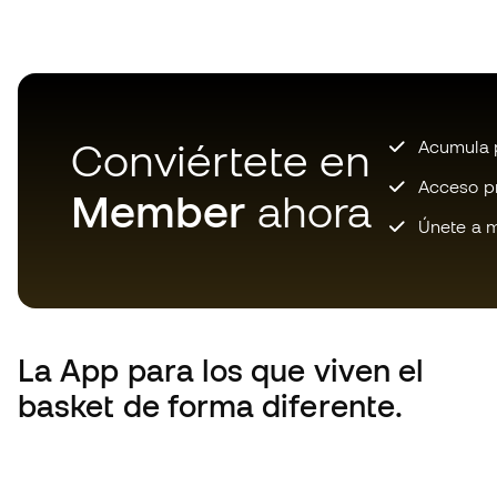
Conviértete en
Acumula p
Acceso pri
Member
ahora
Únete a m
La App
para los que viven el
basket de forma diferente.