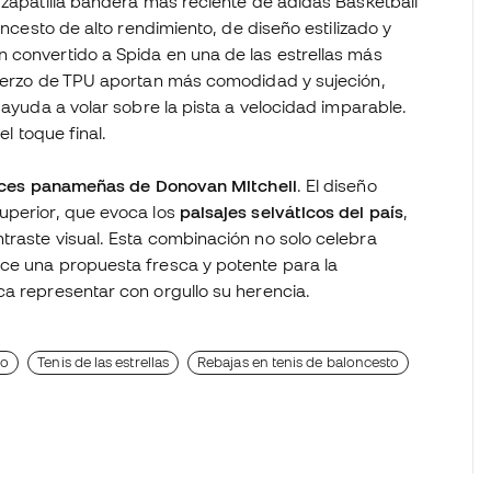
 zapatilla bandera más reciente de adidas Basketball
loncesto de alto rendimiento, de diseño estilizado y
 convertido a Spida en una de las estrellas más
fuerzo de TPU aportan más comodidad y sujeción,
 ayuda a volar sobre la pista a velocidad imparable.
el toque final.
íces panameñas de Donovan Mitchell
. El diseño
uperior, que evoca los
paisajes selváticos del país
,
traste visual. Esta combinación no solo celebra
ece una propuesta fresca y potente para la
ca representar con orgullo su herencia.
to
Tenis de las estrellas
Rebajas en tenis de baloncesto