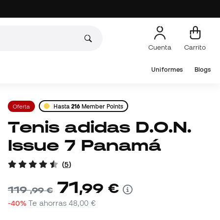
Cuenta
Carrito
Uniformes
Blogs
Oferta
Hasta
216
Member Points
Tenis adidas D.O.N.
Issue 7 Panamá
(
5
)
71
,
99
€
119
,
99
€
-40%
Te ahorras
48,00 €