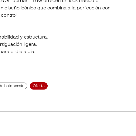
os Air Jordan 1 Low ofrecen un look clásico e
un diseño icónico que combina a la perfección con
 control.
abilidad y estructura.
tiguación ligera.
ara el día a día.
 de baloncesto
Oferta