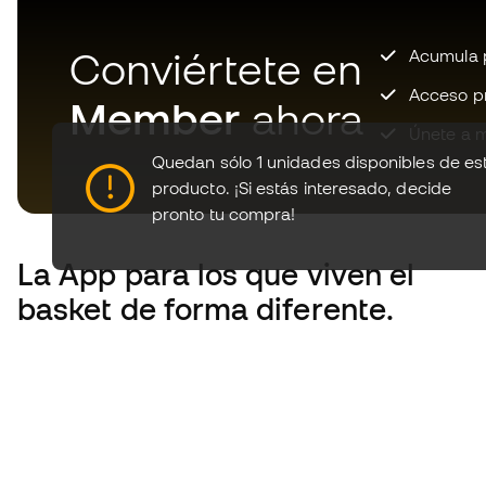
Conviértete en
Acumula p
Acceso pri
Member
ahora
Únete a m
Quedan sólo 1 unidades disponibles de es
producto.
¡Si estás interesado, decide
pronto tu compra!
La App
para los que viven el
basket de forma diferente.