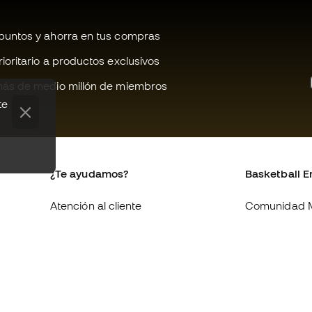
untos y ahorra en tus compras
oritario a productos exclusivos
ás de medio millón de miembros
te
¿Te ayudamos?
Basketball E
Atención al cliente
Comunidad 
Cambios y devoluciones
Quienes som
Equivalencia de tallas de tenis
Trabaja con 
Compliance
Condiciones 
contratación
Webs internacionales de