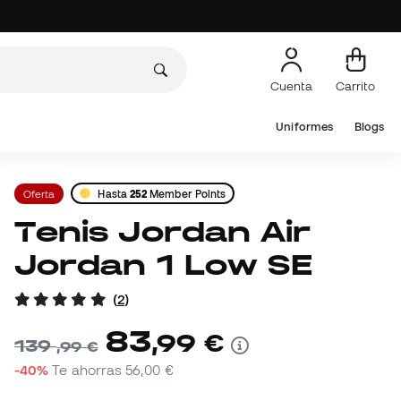
Cuenta
Carrito
Uniformes
Blogs
Oferta
Hasta
252
Member Points
Tenis Jordan Air
Jordan 1 Low SE
(
2
)
83
,
99
€
139
,
99
€
-40%
Te ahorras
56,00 €