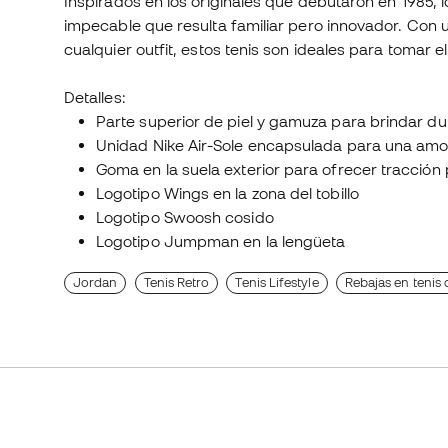
Inspirados en los originales que debutaron en 1985, l
impecable que resulta familiar pero innovador. Con 
cualquier outfit, estos tenis son ideales para tomar el
Detalles:
Parte superior de piel y gamuza para brindar dur
Unidad Nike Air-Sole encapsulada para una amor
Goma en la suela exterior para ofrecer tracción p
Logotipo Wings en la zona del tobillo
Logotipo Swoosh cosido
Logotipo Jumpman en la lengüeta
Jordan
Tenis Retro
Tenis Lifestyle
Rebajas en tenis