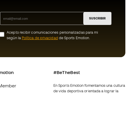
SUSCRIBIR
Acepto recibir comunicaciones personalizadas para mi
según la
Política de privacidad
de Sports Emotion.
motion
#BeTheBest
Member
En Sports Emotion fomentamos una cultura
de vida deportiva orientada a lograr la
os
felicidad completa del deportista, gracias
al ecosistema creado por la
nosotros
especialización de cada una de las
marcas que forman parte del grupo.
generales de
Ver todas las tiendas