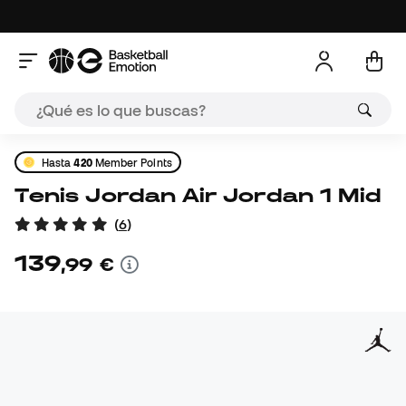
Hasta
420
Member Points
Tenis Jordan Air Jordan 1 Mid
(
6
)
139
,
99
€