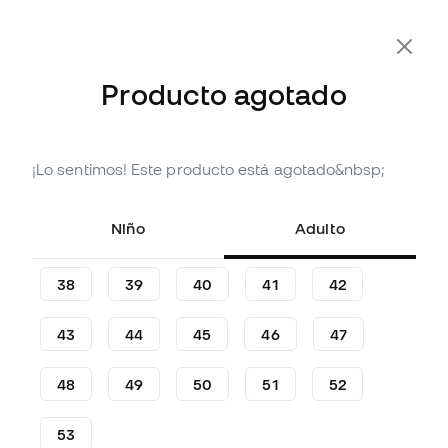
Producto agotado
¡Lo sentimos! Este producto está agotado&nbsp;
Agotado
Hasta
360
Member Points
Tenis Jordan Air Jordan 1
Niño
Adulto
Retro High OG Shattered
Backboard
38
39
40
41
42
(
1
)
119
43
44
45
46
47
,
99
€
189
,
99
€
-37%
Te ahorras
70,00 €
48
49
50
51
52
53