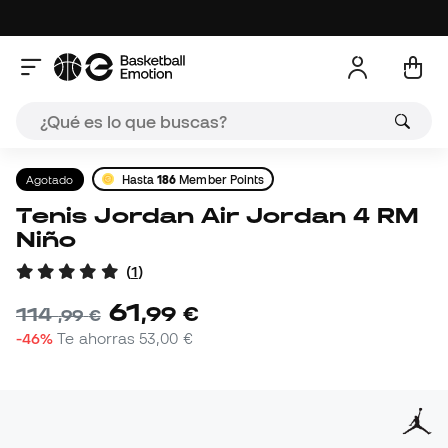
Agotado
Hasta
186
Member Points
Tenis Jordan Air Jordan 4 RM
Niño
(
1
)
61
,
99
€
114
,
99
€
-46%
Te ahorras
53,00 €