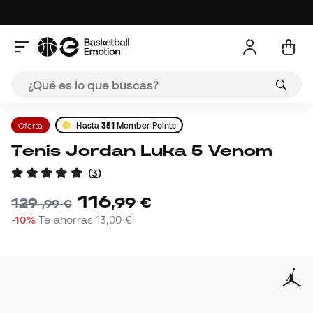
Oferta
Hasta
351
Member Points
Tenis Jordan Luka 5 Venom
(
3
)
116
,
99
€
129
,
99
€
-10%
Te ahorras
13,00 €