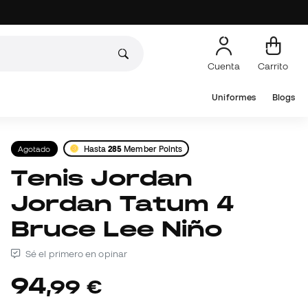
Cuenta
Carrito
Uniformes
Blogs
Agotado
Hasta
285
Member Points
Tenis Jordan
Jordan Tatum 4
Bruce Lee Niño
Sé el primero en opinar
94
,
99
€