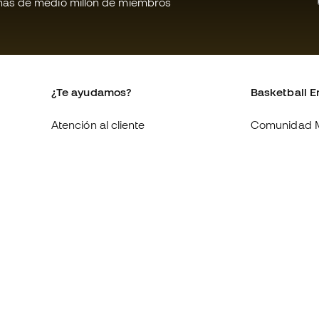
ás de medio millón de miembros
¿Te ayudamos?
Basketball E
Atención al cliente
Comunidad 
Cambios y devoluciones
Quienes som
Equivalencia de tallas de tenis
Trabaja con 
Compliance
Condiciones 
contratación
Webs internacionales de
Basketball Emotion
Información 
de cookies
Política de p
Aviso legal