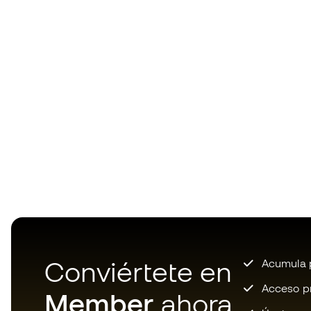
Conviértete en
Acumula p
Acceso pri
Member
ahora