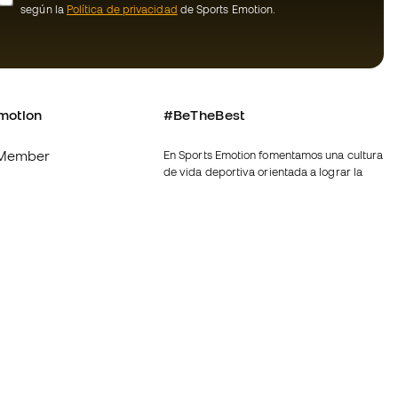
según la
Política de privacidad
de Sports Emotion.
motion
#BeTheBest
Member
En Sports Emotion fomentamos una cultura
de vida deportiva orientada a lograr la
os
felicidad completa del deportista, gracias
al ecosistema creado por la
nosotros
especialización de cada una de las
marcas que forman parte del grupo.
generales de
Ver todas las tiendas
de compra - Política
Fútbol Emotion
rivacidad
Running Emotion