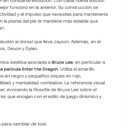
tán en constante evolución. Con cada nueva edición
jor funcionó en la anterior. Su construcción se
eactividad y el impulso que necesitas para mantenerte
n la planta del pie te mantiene más estable que
an.
n alusión al dorsal que lleva Jayson. Además, en el
jos, Deuce y Dylan.
ónica estética asociada a
Bruce Lee
, en particular a
la película Enter the Dragon
. Utiliza el amarillo
os en negro y pequeños toques en rojo,
lidad y mentalidad combativa. La referencia visual
er, evocando la filosofía de Bruce Lee sobre el
ores que encajan con el estilo de juego dinámico y
o para cambiar de look.