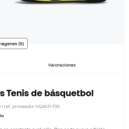
mágenes (5)
Valoraciones
os Tenis de básquetbol
0
| ref. proveedor HQ4611-700
ño