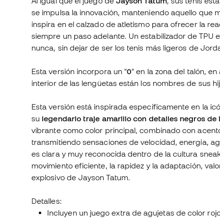
Al igual que el juego de
Jayson Tatum
, sus tenis es
se impulsa la innovación, manteniendo aquello que me
inspira en el calzado de atletismo para ofrecer la r
siempre un paso adelante. Un estabilizador de TPU e
nunca, sin dejar de ser los tenis más ligeros de Jord
Esta versión incorpora un "
0
" en la zona del talón, e
interior de las lengüetas están los nombres de sus hi
Esta versión está inspirada específicamente en la ic
su
legendario traje amarillo con detalles negros de 
vibrante como color principal, combinado con acent
transmitiendo sensaciones de velocidad, energía, agi
es clara y muy reconocida dentro de la cultura sneak
movimiento eficiente, la rapidez y la adaptación, val
explosivo de Jayson Tatum.
Detalles:
Incluyen un juego extra de agujetas de color roj