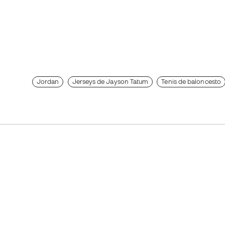
Jordan
Jerseys de Jayson Tatum
Tenis de baloncesto