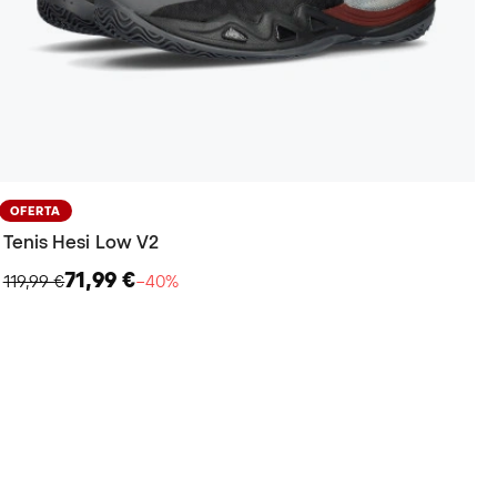
OFERTA
Tenis Hesi Low V2
71,99 €
119,99 €
−40%