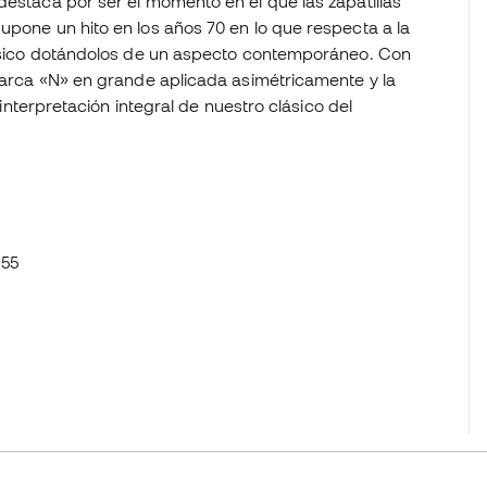
destaca por ser el momento en el que las zapatillas
upone un hito en los años 70 en lo que respecta a la
clásico dotándolos de un aspecto contemporáneo. Con
 marca «N» en grande aplicada asimétricamente y la
reinterpretación integral de nuestro clásico del
355