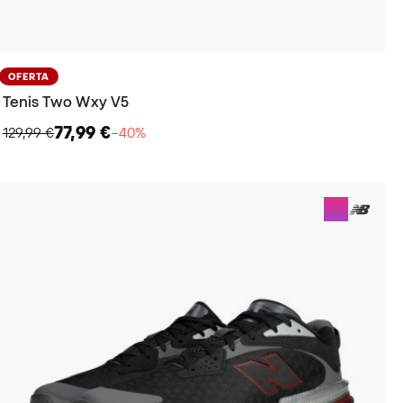
OFERTA
Tenis Two Wxy V5
77,99 €
129,99 €
−40%