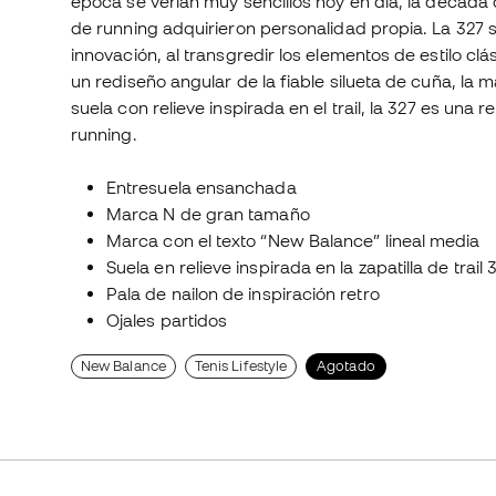
época se verían muy sencillos hoy en día, la década 
de running adquirieron personalidad propia. La 327 s
innovación, al transgredir los elementos de estilo 
un rediseño angular de la fiable silueta de cuña, la
suela con relieve inspirada en el trail, la 327 es una 
running.
Entresuela ensanchada
Marca N de gran tamaño
Marca con el texto “New Balance” lineal media
Suela en relieve inspirada en la zapatilla de trail 
Pala de nailon de inspiración retro
Ojales partidos
New Balance
Tenis Lifestyle
Agotado