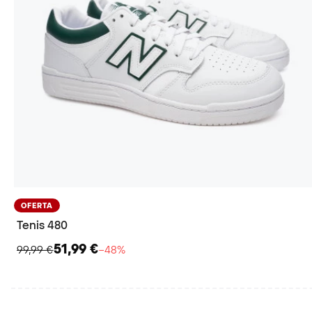
OFERTA
Tenis 480
51,99 €
99,99 €
−48%