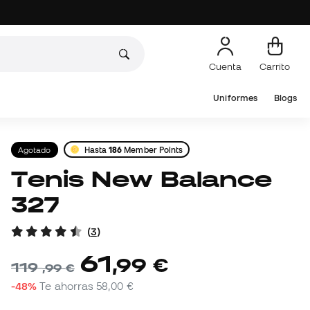
Cuenta
Carrito
Uniformes
Blogs
Agotado
Hasta
186
Member Points
Tenis New Balance
327
(
3
)
61
,
99
€
119
,
99
€
-48%
Te ahorras
58,00 €