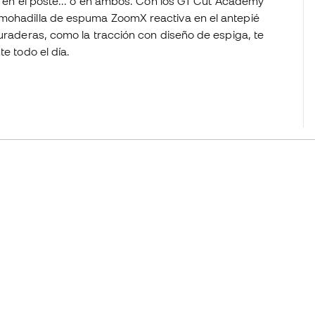
o, en el poste... o en ambos. Con los GT Cut Academy
lmohadilla de espuma ZoomX reactiva en el antepié
duraderas, como la tracción con diseño de espiga, te
e todo el día.