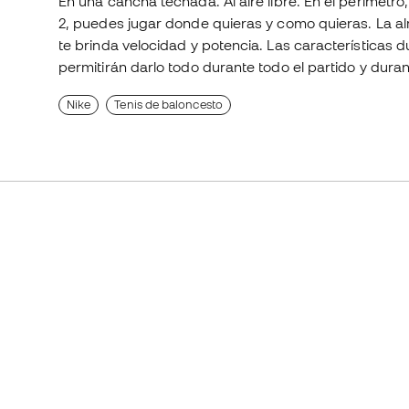
En una cancha techada. Al aire libre. En el perímetr
2, puedes jugar donde quieras y como quieras. La a
te brinda velocidad y potencia. Las características 
permitirán darlo todo durante todo el partido y durant
Nike
Tenis de baloncesto