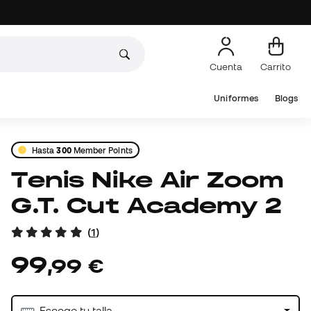
Cuenta
Carrito
Uniformes
Blogs
Hasta
300
Member Points
Tenis Nike Air Zoom
G.T. Cut Academy 2
(
1
)
99
,
99
€
Escoge tu talla