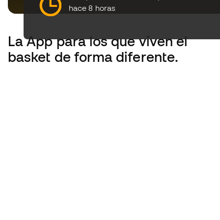
hace 8 horas
La App
para los que viven el
basket de forma diferente.