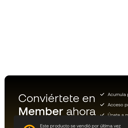
Conviértete en
Acumula p
Acceso pri
Member
ahora
Únete a m
Este producto se vendió por última vez