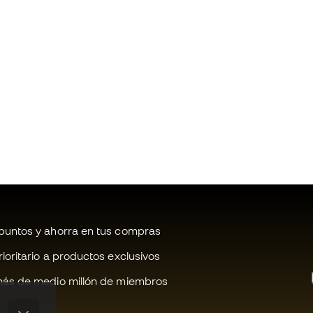
untos y ahorra en tus compras
oritario a productos exclusivos
ás de medio millón de miembros