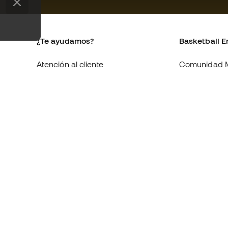
¿Te ayudamos?
Basketball E
Atención al cliente
Comunidad 
Cambios y devoluciones
Quienes som
Equivalencia de tallas de tenis
Trabaja con 
Compliance
Condiciones 
contratación
Webs internacionales de
Basketball Emotion
Información 
de cookies
Política de p
Aviso legal