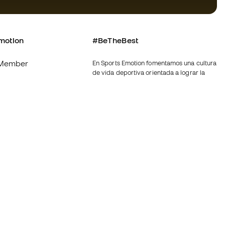
motion
#BeTheBest
Member
En Sports Emotion fomentamos una cultura
de vida deportiva orientada a lograr la
os
felicidad completa del deportista, gracias
al ecosistema creado por la
nosotros
especialización de cada una de las
marcas que forman parte del grupo.
generales de
Ver todas las tiendas
de compra - Política
Fútbol Emotion
rivacidad
Running Emotion