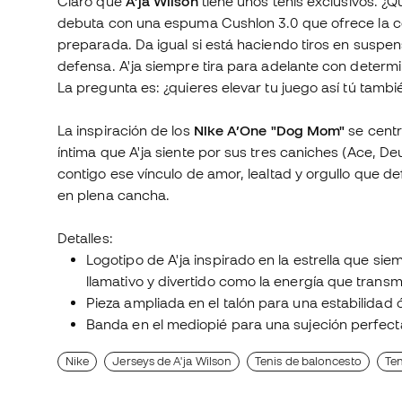
Claro que
A'ja Wilson
tiene unos tenis exclusivos. 
debuta con una espuma Cushlon 3.0 que ofrece la c
preparada. Da igual si está haciendo tiros en suspe
defensa. A'ja siempre tira para adelante con determin
La pregunta es: ¿quieres elevar tu juego así tú tambi
La inspiración de los
Nike A’One "Dog Mom"
se centra
íntima que A'ja siente por sus tres caniches (Ace, Deuc
contigo ese vínculo de amor, lealtad y orgullo que de
en plena cancha.
Detalles:
Logotipo de A'ja inspirado en la estrella que sie
llamativo y divertido como la energía que transm
Pieza ampliada en el talón para una estabilidad 
Banda en el mediopié para una sujeción perfect
Nike
Jerseys de A'ja Wilson
Tenis de baloncesto
Ten