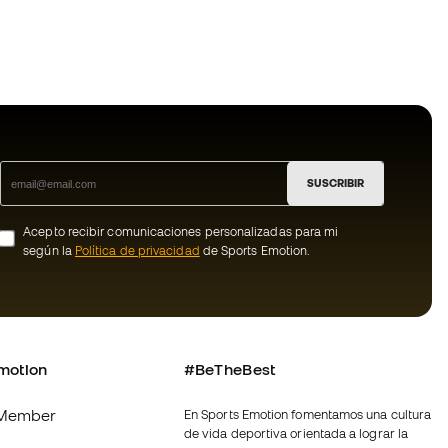
SUSCRIBIR
Acepto recibir comunicaciones personalizadas para mi
según la
Política de privacidad
de Sports Emotion.
motion
#BeTheBest
Member
En Sports Emotion fomentamos una cultura
de vida deportiva orientada a lograr la