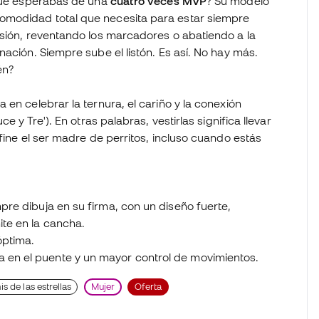
¿Qué esperabas de una
cuatro veces MVP
? Su modelo
omodidad total que necesita para estar siempre
nsión, reventando los marcadores o abatiendo a la
ación. Siempre sube el listón. Es así. No hay más.
én?
 en celebrar la ternura, el cariño y la conexión
e y Tre'). En otras palabras, vestirlas significa llevar
fine el ser madre de perritos, incluso cuando estás
mpre dibuja en su firma, con un diseño fuerte,
ite en la cancha.
óptima.
a en el puente y un mayor control de movimientos.
is de las estrellas
Mujer
Oferta