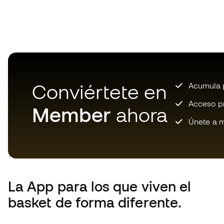
Conviértete en
Acumula p
Acceso pri
Member
ahora
Únete a m
La App
para los que viven el
basket de forma diferente.