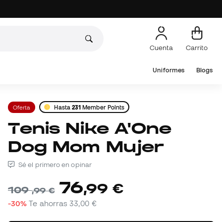
Cuenta
Carrito
Uniformes
Blogs
Oferta
Hasta
231
Member Points
Tenis Nike A'One
Dog Mom Mujer
Sé el primero en opinar
76
,
99
€
109
,
99
€
-30%
Te ahorras
33,00 €