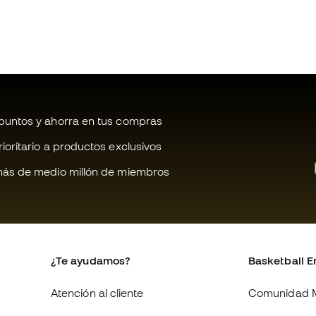
untos y ahorra en tus compras
oritario a productos exclusivos
ás de medio millón de miembros
¿Te ayudamos?
Basketball E
Atención al cliente
Comunidad 