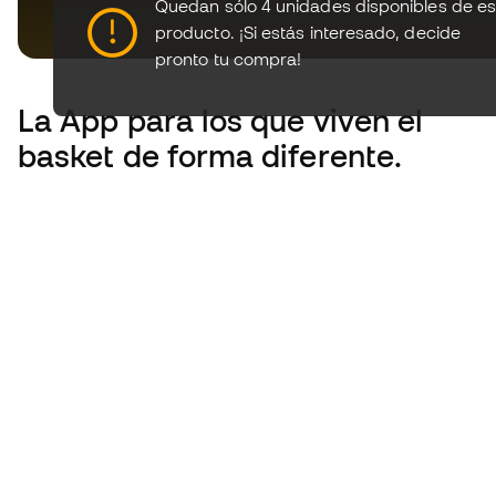
Quedan sólo 4 unidades disponibles de es
producto.
¡Si estás interesado, decide
pronto tu compra!
La App
para los que viven el
basket de forma diferente.