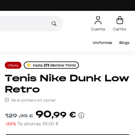
Cuenta
Carrito
Uniformes
Blogs
Oferta
Hasta
273
Member Points
Tenis Nike Dunk Low
Retro
Sé el primero en opinar
90
,
99
€
129
,
99
€
-30%
Te ahorras
39,00 €