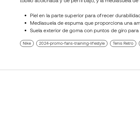
tobillo acolchada y de perfil bajo, y la mediasuela 
Piel en la parte superior para ofrecer durabilid
Mediasuela de espuma que proporciona una amor
Suela exterior de goma con puntos de giro para m
Nike
2024-promo-fans-training-lifestyle
Tenis Retro