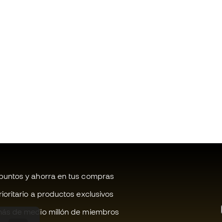
untos y ahorra en tus compras
oritario a productos exclusivos
ás de medio millón de miembros