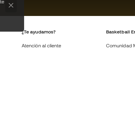
te
¿Te ayudamos?
Basketball E
Atención al cliente
Comunidad 
Cambios y devoluciones
Quienes som
Equivalencia de tallas de tenis
Trabaja con 
Compliance
Condiciones 
contratación
Webs internacionales de
Basketball Emotion
Información 
de cookies
Política de p
Aviso legal