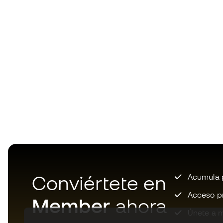
Conviértete en
Acumula p
Acceso pri
Member
ahora
Únete a m