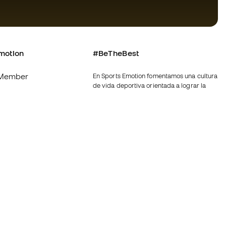
motion
#BeTheBest
Member
En Sports Emotion fomentamos una cultura
de vida deportiva orientada a lograr la
os
felicidad completa del deportista, gracias
al ecosistema creado por la
nosotros
especialización de cada una de las
marcas que forman parte del grupo.
generales de
Ver todas las tiendas
de compra - Política
Fútbol Emotion
rivacidad
Running Emotion