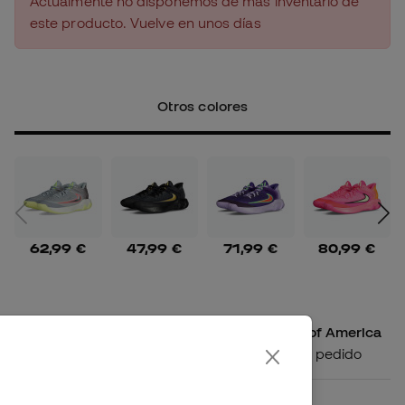
Actualmente no disponemos de más inventario de
este producto. Vuelve en unos días
Otros colores
62,99 €
47,99 €
71,99 €
80,99 €
Enviamos tu pedido a United States of America
Gastos de envío según el volumen del pedido
Disponibilidad en tienda