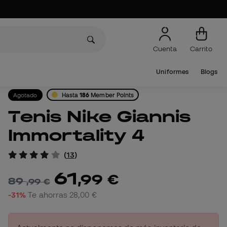
Cuenta
Carrito
Uniformes
Blogs
Agotado
Hasta
186
Member Points
Tenis Nike Giannis
Immortality 4
(
13
)
61
,
99
€
89
,
99
€
-31%
Te ahorras
28,00 €