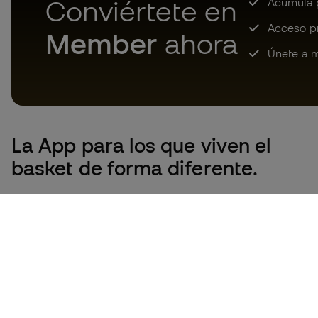
Conviértete en
Acumula p
Acceso pri
Member
ahora
Únete a m
La App
para los que viven el
basket de forma diferente.