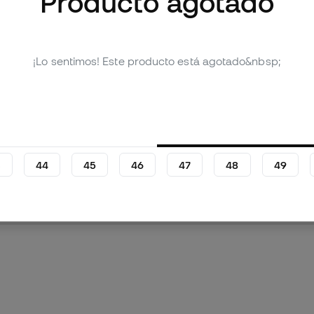
Producto agotado
¡Lo sentimos! Este producto está agotado&nbsp;
mágenes (2)
 producto
Valoraciones (13)
3
44
45
46
47
48
49