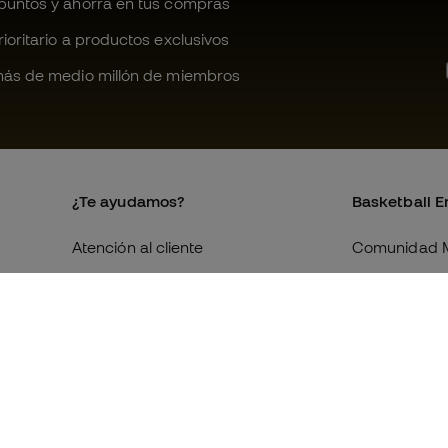
untos y ahorra en tus compras
oritario a productos exclusivos
ás de medio millón de miembros
¿Te ayudamos?
Basketball E
Atención al cliente
Comunidad 
Cambios y devoluciones
Quienes som
Equivalencia de tallas de tenis
Trabaja con 
Compliance
Condiciones 
contratación
Webs internacionales de
Basketball Emotion
Información 
de cookies