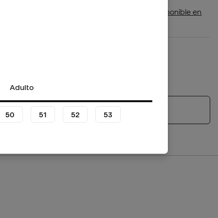
Comprueba si este producto está disponible en
tu tienda más cercana
Plazo de devolución/cambio: 30 días
Política de devoluciones
*No aplica para productos personalizados.
Adulto
Ver productos similares
50
51
52
53