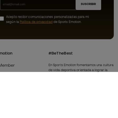
SUSCRIBIR
Acepto recibir comunicaciones personalizadas para mi
según la
Política de privacidad
de Sports Emotion.
motion
#BeTheBest
Member
En Sports Emotion fomentamos una cultura
de vida deportiva orientada a lograr la
os
felicidad completa del deportista, gracias
al ecosistema creado por la
nosotros
especialización de cada una de las
marcas que forman parte del grupo.
generales de
Ver todas las tiendas
de compra - Política
Fútbol Emotion