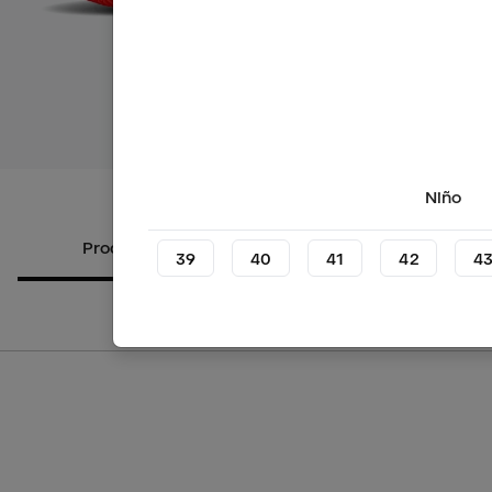
Ver más i
Niño
Productos alternativos
Sobre el
39
40
41
42
4