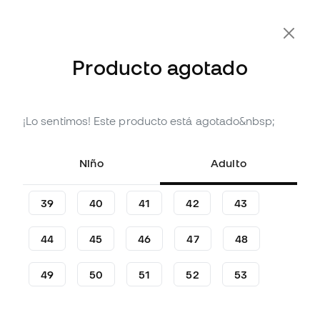
Producto agotado
¡Lo sentimos! Este producto está agotado&nbsp;
Agotado
Hasta
369
Member Points
Tenis Nike Kobe 9 Low EM
Niño
Adulto
Protro China
(
1
)
39
40
41
42
43
122
,
99
€
189
,
99
€
44
45
46
47
48
-35%
Te ahorras
67,00 €
49
50
51
52
53