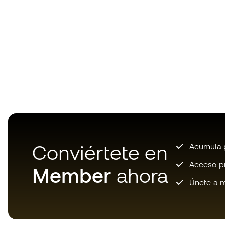
Conviértete en
Acumula p
Acceso pri
Member
ahora
Únete a m