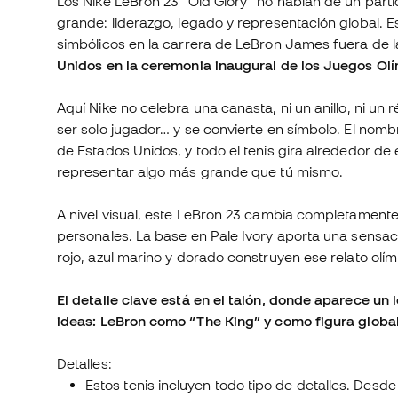
Los Nike LeBron 23 “Old Glory” no hablan de un par
grande: liderazgo, legado y representación global.
simbólicos en la carrera de LeBron James fuera de l
Unidos en la ceremonia inaugural de los Juegos Olí
Aquí Nike no celebra una canasta, ni un anillo, ni u
ser solo jugador… y se convierte en símbolo. El nomb
de Estados Unidos, y todo el tenis gira alrededor de 
representar algo más grande que tú mismo.
A nivel visual, este LeBron 23 cambia completamente
personales. La base en Pale Ivory aporta una sensaci
rojo, azul marino y dorado construyen ese relato olím
El detalle clave está en el talón, donde aparece u
ideas: LeBron como “The King” y como figura global
Detalles:
Estos tenis incluyen todo tipo de detalles. Desde