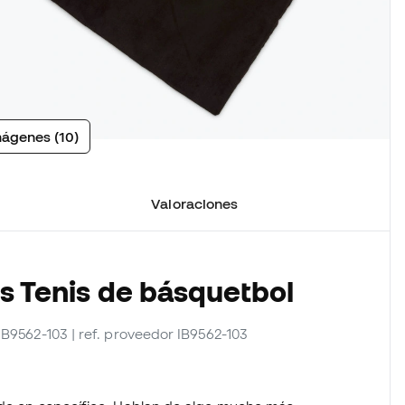
mágenes (10)
Valoraciones
os Tenis de básquetbol
_IB9562-103
| ref. proveedor IB9562-103