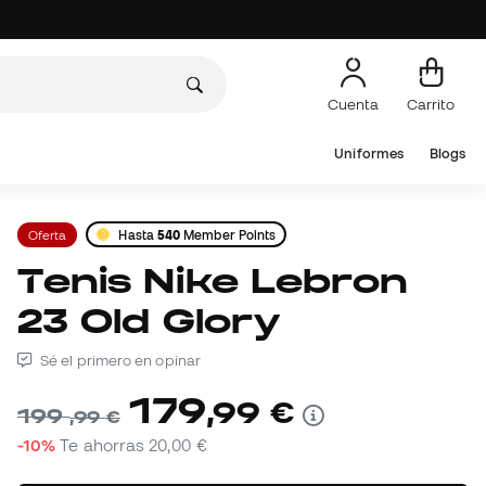
Cuenta
Carrito
Uniformes
Blogs
Oferta
Hasta
540
Member Points
Tenis Nike Lebron
23 Old Glory
Sé el primero en opinar
179
,
99
€
199
,
99
€
-10%
Te ahorras
20,00 €