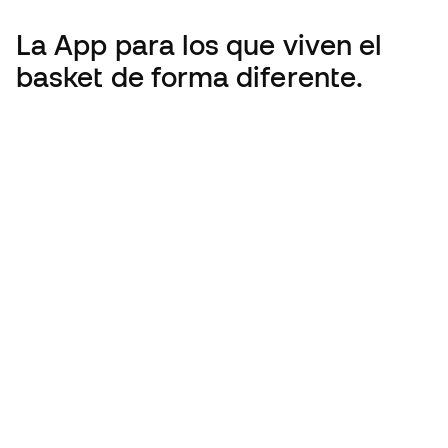
La App
para los que viven el
basket de forma diferente.
Español latino
€
EUR