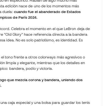
tido en específico. Hablan de algo mucho más
 Esta edición nace de uno de los momentos más
a duela:
cuando fue el abanderado de Estados
mpicos de París 2024.
n récord. Celebra el momento en el que LeBron deja de
re “Old Glory” hace referencia directa a la bandera
esa idea. No es solo patriotismo, es identidad. Es
 el tono frente a otros colorways más agresivos o
ón limpia y elegante, mientras que los detalles en
pico: bandera, podio y victoria.
n logo que mezcla corona y bandera, uniendo dos
.
 una caja especial y una bolsa para guardar los tenis