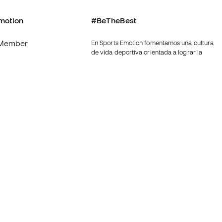
motion
#BeTheBest
Member
En Sports Emotion fomentamos una cultura
de vida deportiva orientada a lograr la
os
felicidad completa del deportista, gracias
al ecosistema creado por la
nosotros
especialización de cada una de las
marcas que forman parte del grupo.
generales de
Ver todas las tiendas
de compra - Política
Fútbol Emotion
rivacidad
Running Emotion