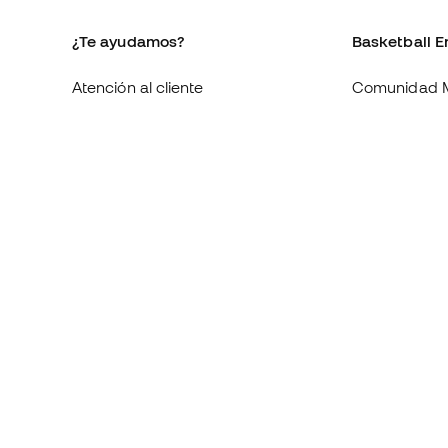
¿Te ayudamos?
Basketball E
Atención al cliente
Comunidad 
Cambios y devoluciones
Quienes som
Equivalencia de tallas de tenis
Trabaja con 
Compliance
Condiciones 
contratación
Webs internacionales de
Basketball Emotion
Información 
de cookies
Política de p
Aviso legal