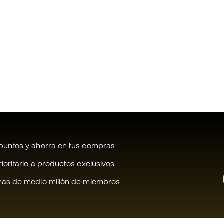
untos y ahorra en tus compras
oritario a productos exclusivos
ás de medio millón de miembros