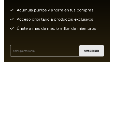
Acumula puntos y ahorra en tus compras
Acceso prioritario a productos exclusivos
Únete a más de medio millón de miembros
SUSCRIBIR
Acepto recibir comunicaciones personalizadas para mi
según la
Política de privacidad
de Sports Emotion.
La App
para los que viven el basket
de forma diferente.