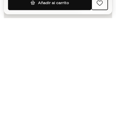
Añadir al carrito
SUSCRIBIR
Acepto recibir comunicaciones personalizadas para mi
según la
Política de privacidad
de Sports Emotion.
La App
para los que viven el basket
de forma diferente.
¿Te ayudamos?