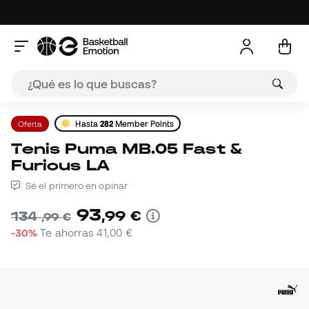
Oferta
Hasta
282
Member Points
Tenis Puma MB.05 Fast &
Furious LA
Sé el primero en opinar
93
,
99
€
134
,
99
€
-30%
Te ahorras
41,00 €