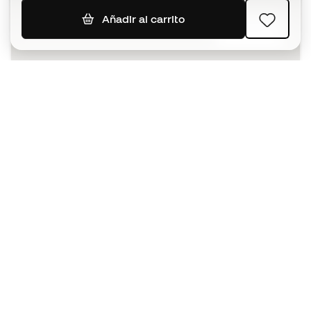
Añadir al carrito
SUSCRIBIR
Acepto recibir comunicaciones personalizadas para mi
según la
Política de privacidad
de Sports Emotion.
La App
para los que viven el basket
de forma diferente.
¿Te ayudamos?