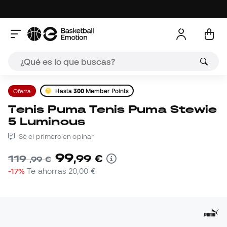
Oferta
Hasta
300
Member Points
Tenis Puma Tenis Puma Stewie
5 Luminous
Sé el primero en opinar
99
,
99
€
119
,
99
€
-17%
Te ahorras
20,00 €