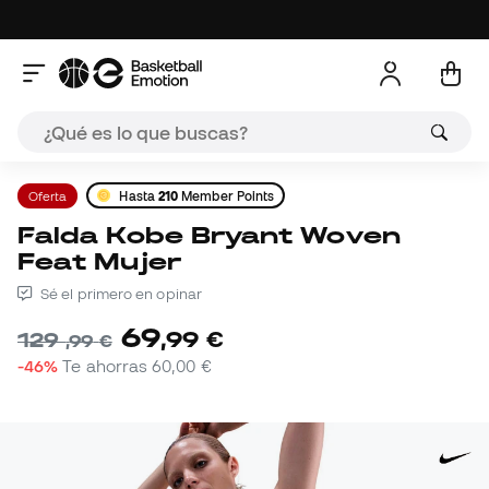
Oferta
Hasta
210
Member Points
Falda Kobe Bryant Woven
Feat Mujer
Sé el primero en opinar
69
,
99
€
129
,
99
€
-46%
Te ahorras
60,00 €