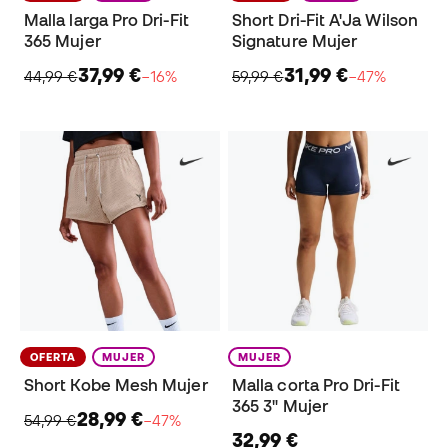
Malla larga Pro Dri-Fit
Short Dri-Fit A'Ja Wilson
365 Mujer
Signature Mujer
37,99 €
31,99 €
44,99 €
−16%
59,99 €
−47%
OFERTA
MUJER
MUJER
Short Kobe Mesh Mujer
Malla corta Pro Dri-Fit
365 3" Mujer
28,99 €
54,99 €
−47%
32,99 €