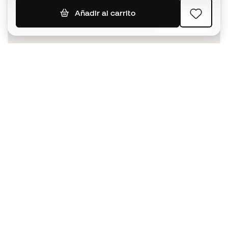
Añadir al carrito
SUSCRIBIR
Acepto recibir comunicaciones personalizadas para mi
según la
Política de privacidad
de Sports Emotion.
La App
para los que viven el basket
de forma diferente.
¿Te ayudamos?