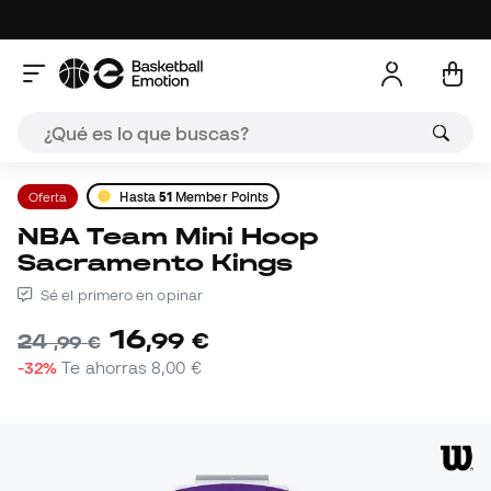
Oferta
Hasta
51
Member Points
NBA Team Mini Hoop
Sacramento Kings
Sé el primero en opinar
16
,
99
€
24
,
99
€
-32%
Te ahorras
8,00 €