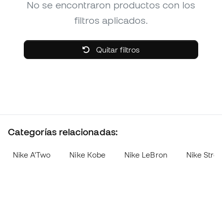
No se encontraron productos con los
filtros aplicados.
Quitar filtros
Categorías relacionadas:
Nike A'Two
Nike Kobe
Nike LeBron
Nike Stre