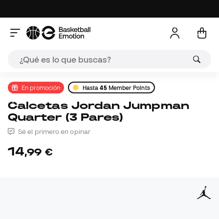
En promoción
Hasta
45
Member Points
Calcetas Jordan Jumpman
Quarter (3 Pares)
Sé el primero en opinar
14
,
99
€