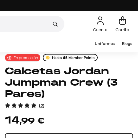
Cuenta
Carrito
Uniformes
Blogs
En promoción
Hasta
45
Member Points
Calcetas Jordan
Jumpman Crew (3
Pares)
(
2
)
14
,
99
€