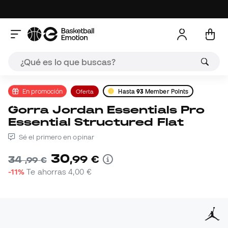
En promoción
Oferta
Hasta
93
Member Points
Gorra Jordan Essentials Pro
Essential Structured Flat
Sé el primero en opinar
30
,
99
€
34
,
99
€
-11%
Te ahorras
4,00 €