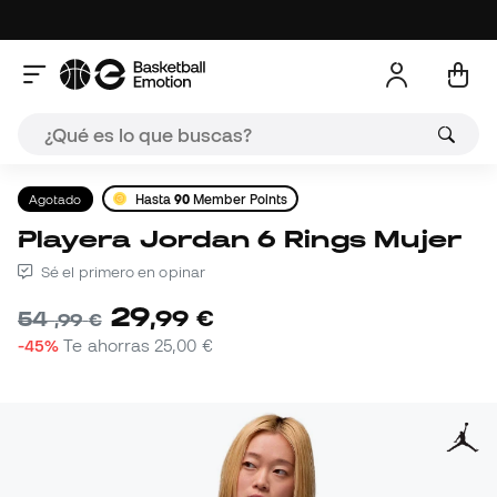
Agotado
Hasta
90
Member Points
Playera Jordan 6 Rings Mujer
Sé el primero en opinar
29
,
99
€
54
,
99
€
-45%
Te ahorras
25,00 €