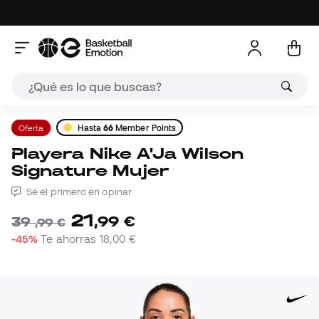
Oferta
Hasta
66
Member Points
Playera Nike A'Ja Wilson
Signature Mujer
Sé el primero en opinar
21
,
99
€
39
,
99
€
-45%
Te ahorras
18,00 €