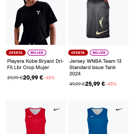
OFERTA
MUJER
OFERTA
MUJER
Playera Kobe Bryant Dri-
Jersey WNBA Team 13
Fit Lbr Crop Mujer
Standard Issue Tank
2024
20,99 €
39,99 €
−48%
25,99 €
49,99 €
−48%