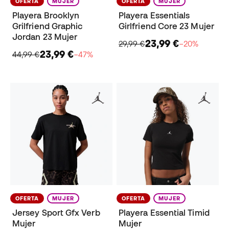
OFERTA
MUJER
OFERTA
MUJER
Playera Brooklyn
Playera Essentials
Grilfriend Graphic
Girlfriend Core 23 Mujer
Jordan 23 Mujer
23,99 €
29,99 €
−20%
23,99 €
44,99 €
−47%
OFERTA
MUJER
OFERTA
MUJER
Jersey Sport Gfx Verb
Playera Essential Timid
Mujer
Mujer