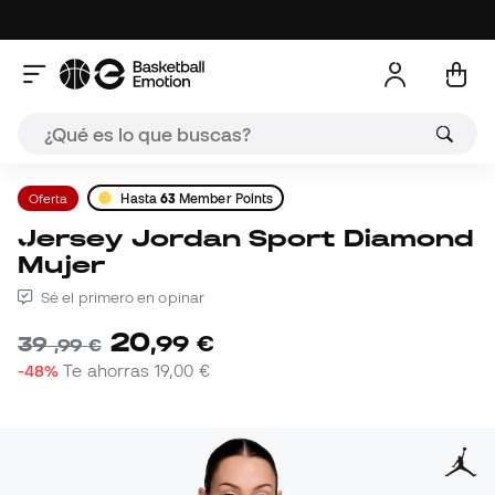
Oferta
Hasta
63
Member Points
Jersey Jordan Sport Diamond
Mujer
Sé el primero en opinar
20
,
99
€
39
,
99
€
-48%
Te ahorras
19,00 €