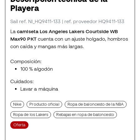
Playera
Sail
ref. NI_HQ9411-133
| ref. proveedor HQ9411-133
La
camiseta Los Angeles Lakers Courtside WB
Max90 PKT
cuenta con un ajuste holgado, hombros
con caída y mangas más largas.
Composición:
100 % algodón
Cuidados:
Lavar a máquina
Nike
Producto oficial
Ropa de baloncesto de la NBA
Ropa de los Lakers
Rebajas en ropa de baloncesto
Oferta