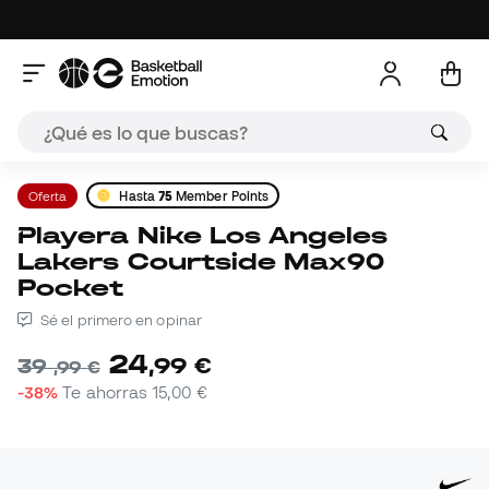
Oferta
Hasta
75
Member Points
Playera Nike Los Angeles
Lakers Courtside Max90
Pocket
Sé el primero en opinar
24
,
99
€
39
,
99
€
-38%
Te ahorras
15,00 €