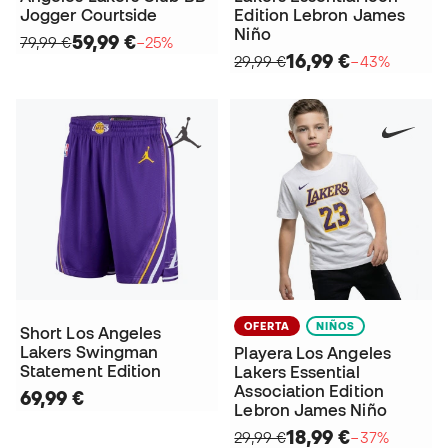
Jogger Courtside
Edition Lebron James
Niño
59,99 €
79,99 €
−25%
16,99 €
29,99 €
−43%
OFERTA
NIÑOS
Short Los Angeles
Lakers Swingman
Playera Los Angeles
Statement Edition
Lakers Essential
Association Edition
69,99 €
Lebron James Niño
18,99 €
29,99 €
−37%