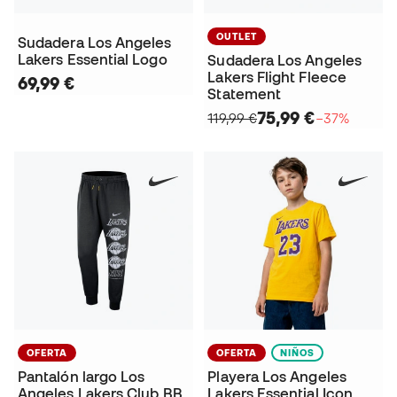
OUTLET
Sudadera Los Angeles
Lakers Essential Logo
Sudadera Los Angeles
Lakers Flight Fleece
69,99 €
Statement
75,99 €
119,99 €
−37%
OFERTA
OFERTA
NIÑOS
Pantalón largo Los
Playera Los Angeles
Angeles Lakers Club BB
Lakers Essential Icon