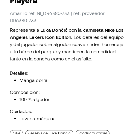
Playera
Amarillo
ref. NI_DR6380-733
| ref. proveedor
DR6380-733
Representa a
Luka Dončić
con la
camiseta Nike Los
Angeles Lakers Icon Edition.
Los detalles del equipo
y del jugador sobre algodón suave rinden homenaje
a tu héroe del parqué y mantienen la comodidad
tanto en la cancha como en el asfalto.
Detalles:
Manga corta
Composición:
100 % algodón
Cuidados:
Lavar a máquina
Nike
Jerseys de Luka Dončić
Producto oficial