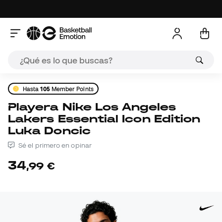
Hasta
105
Member Points
Playera Nike Los Angeles
Lakers Essential Icon Edition
Luka Doncic
Sé el primero en opinar
34
,
99
€