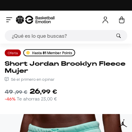
Oferta
Hasta
81
Member Points
Short Jordan Brooklyn Fleece
Mujer
Sé el primero en opinar
26
,
99
€
49
,
99
€
-46%
Te ahorras
23,00 €