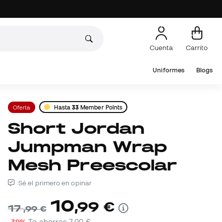
Cuenta
Carrito
Uniformes
Blogs
Oferta
Hasta
33
Member Points
Short Jordan
Jumpman Wrap
Mesh Preescolar
Sé el primero en opinar
10
,
99
€
17
,
99
€
-39%
Te ahorras
7,00 €