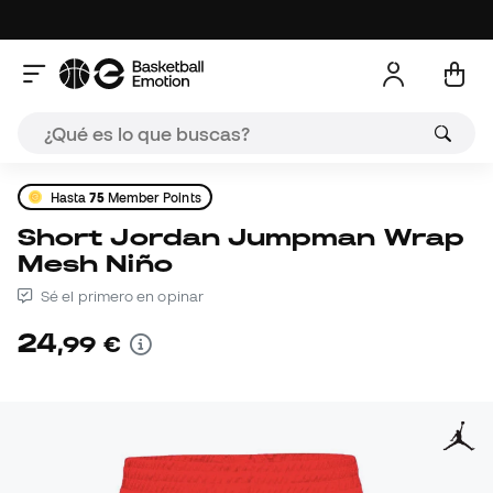
Hasta
75
Member Points
Short Jordan Jumpman Wrap
Mesh Niño
Sé el primero en opinar
24
,
99
€