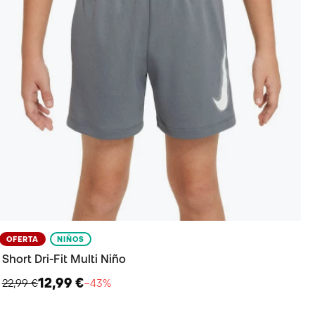
OFERTA
NIÑOS
Short Dri-Fit Multi Niño
12,99 €
22,99 €
−43%