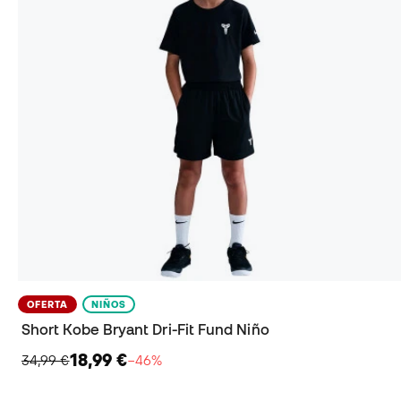
OFERTA
NIÑOS
Short Kobe Bryant Dri-Fit Fund Niño
18,99 €
34,99 €
−46%