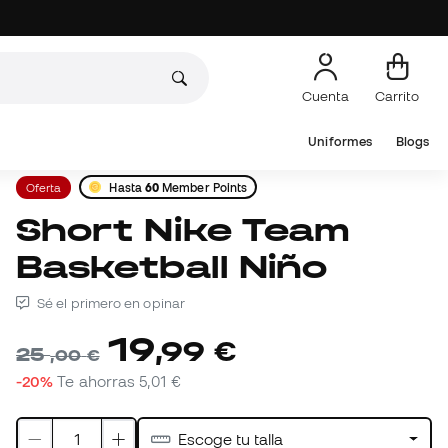
Cuenta
Carrito
Uniformes
Blogs
Oferta
Hasta
60
Member Points
Short Nike Team
Basketball Niño
Sé el primero en opinar
19
,
99
€
25
,
00
€
-20%
Te ahorras
5,01 €
Escoge tu talla