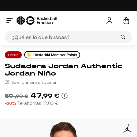
Oferta
Hasta
144
Member Points
Sudadera Jordan Authentic
Jordan Niño
Sé el primero en opinar
47
,
99
€
59
,
99
€
-20%
Te ahorras
12,00 €