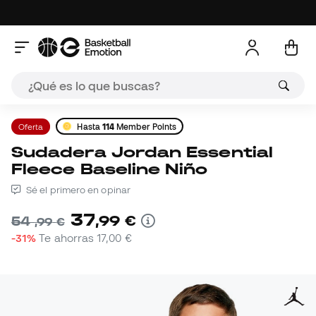
Oferta
Hasta
114
Member Points
Sudadera Jordan Essential
Fleece Baseline Niño
Sé el primero en opinar
37
,
99
€
54
,
99
€
-31%
Te ahorras
17,00 €